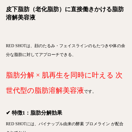
皮下脂肪（老化脂肪）に直接働きかける脂肪
溶解美容液
RED SHOTは、
顔のたるみ・フェイスラインのもたつきや体の余
分な脂肪
に対してアプローチできる、
脂肪分解 × 肌再生
を同時に叶える
次
世代型の脂肪溶解美容液
です。
✔ 特徴1：脂肪分解効果
RED SHOTには、パイナップル由来の酵素
ブロメライン
が配合