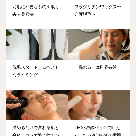
お肌に不要なものを取り
ブラジリアンワックス〜
去る美容法
介護脱毛〜
脱毛スタートするベスト
「温める」は世界共通
なタイミング
温めるだけで変わる肌と
EMS×炭酸パックで叶え
身体。ラジオ波で叶える
る、たるみ知らずの素肌