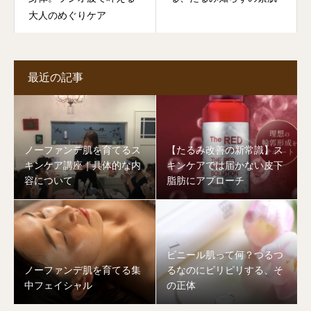
大人のめぐりケア
最近の記事
ノーファンデ肌を育てるス
【たるみ改善の新常識】ス
キンケア講座｜具体的な内
キンケアでは届かない皮下
容について
脂肪にアプローチ
ビニール肌って何？つるつ
ノーファンデ肌を育てる集
るなのにピリピリする、そ
中フェイシャル
の正体