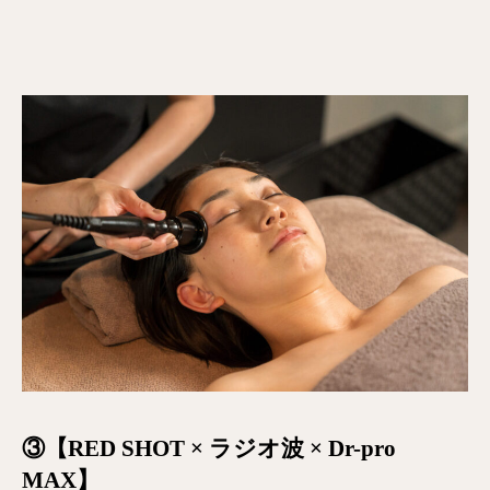
③【RED SHOT × ラジオ波 × Dr-pro
MAX】