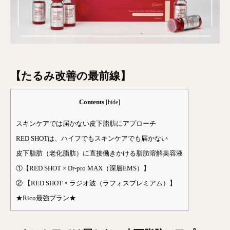
【たるみ改善の最前線】
Contents
[
hide
]
スキンケアでは届かない皮下脂肪にアプローチ
RED SHOTは、ハイフでもスキンケアでも届かない
皮下脂肪（老化脂肪）に直接働きかける脂肪溶解美容液
①【RED SHOT × Dr-pro MAX（深層EMS）】
② 【RED SHOT × ラジオ波（ラフォスプレミアム）】
★Rico最強プラン★