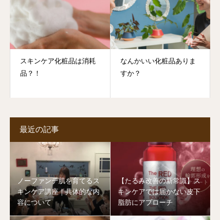
スキンケア化粧品は消耗
なんかいい化粧品ありま
品？！
すか？
最近の記事
ノーファンデ肌を育てるス
【たるみ改善の新常識】ス
キンケア講座｜具体的な内
キンケアでは届かない皮下
容について
脂肪にアプローチ