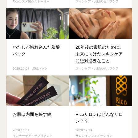
Ricoコスメ製作ストーリー
スキンケア・お肌のセルフケア
わたしが惚れ込んだ炭酸
20年後の素肌のために。
パック
未来に向けたスキンケア
に絶対必要なこと
2020.10.03
2020.10.04
炭酸パック
スキンケア・お肌のセルフケア
お肌は内面を映す鏡
Ricoサロンはどんなサロ
ン？？
2020.10.01
2020.09.29
インナーケア・サプリメント
サロンインフォメーション