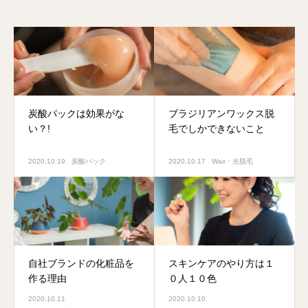
炭酸パックは効果がな
ブラジリアンワックス脱
い？!
毛でしかできないこと
2020.10.19
炭酸パック
2020.10.17
Wax・光脱毛
自社ブランドの化粧品を
スキンケアのやり方は１
作る理由
０人１０色
2020.10.11
2020.10.10